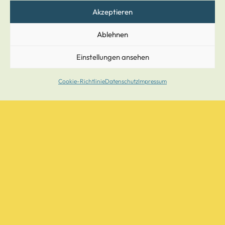
Akzeptieren
14:00 - 17:00
Ablehnen
DO
Einstellungen ansehen
8:00 - 12:00
Cookie-Richtlinie
Datenschutz
Impressum
FR
8:00 - 12:00
SCHLIESSTAGE UND V
ERTRETUNGSÄRZTE