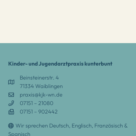
Kinder- und Jugendarztpraxis kunterbunt
Beinsteinerstr. 4
71334 Waiblingen
praxis@kjk-wn.de
07151 – 21080
07151 – 902442
Wir sprechen Deutsch, Englisch, Französisch &
Spanisch