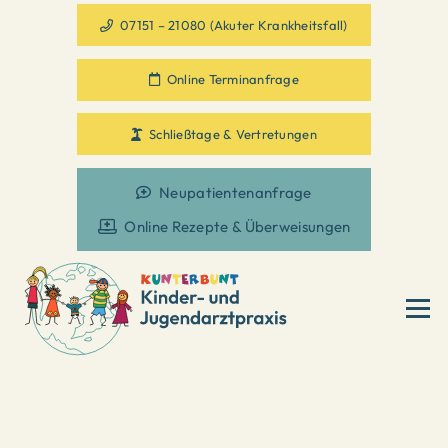
07151 – 21080 (Akuter Krankheitsfall)
Online Terminanfrage
Schließtage & Vertretungen
Neupatientenanfrage
Online Rezepte & Überweisungen